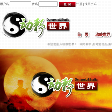
用户名
密码
注册
|
找回密码
欢迎您进入动静世界！
崇尚科学,反对迷信,弘扬中