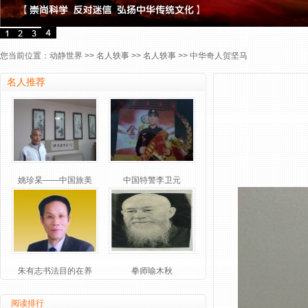
您当前位置：
动静世界
>>
名人轶事
>>
名人轶事
>> 中华奇人贺坚马
名人推荐
姚珍杲——中国旅美
中国特警李卫元
朱有志书法目的在养
拳师喻木秋
阅读排行