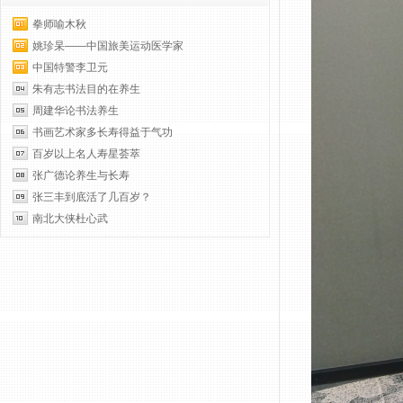
拳师喻木秋
姚珍杲——中国旅美运动医学家
中国特警李卫元
朱有志书法目的在养生
周建华论书法养生
书画艺术家多长寿得益于气功
百岁以上名人寿星荟萃
张广德论养生与长寿
张三丰到底活了几百岁？
南北大侠杜心武