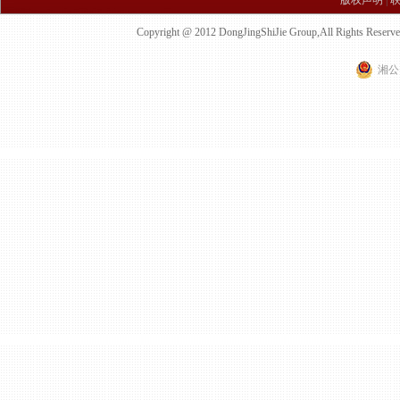
版权声明
|
Copyright @ 2012 DongJingShiJie Group,All 
湘公网